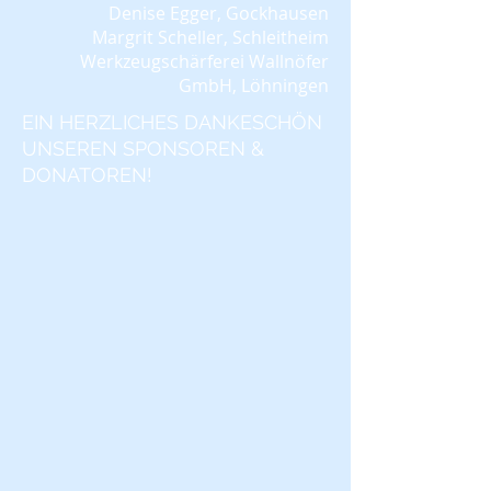
​Denise Egger, Gockhausen
Margrit Scheller, Schleitheim
W
erkzeugschärferei Wallnöfer
GmbH, Löhningen
EIN HERZLICHES DANKESCHÖN
UNSEREN SPONSOREN &
DONATOREN!