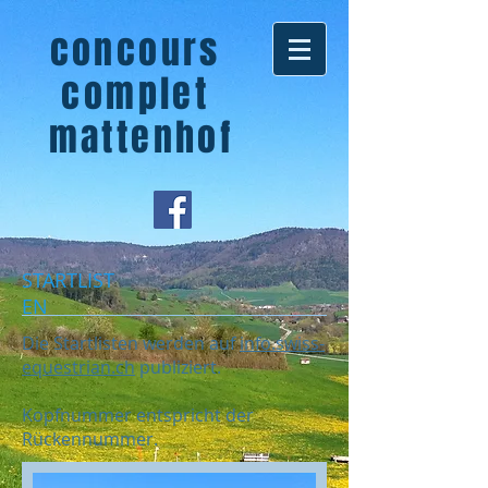
concours
complet
mattenhof
STARTLIST
EN
Die Startlisten werden auf
info.swiss-
equestrian.ch
publiziert.
Kopfnummer entspricht der
Rückennummer.