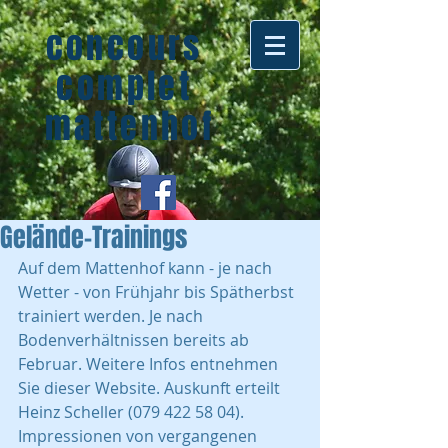
concours
complet
mattenhof
Gelände-Trainings
Auf dem Mattenhof kann - je nach 
Wetter - von Frühjahr bis Spätherbst 
trainiert werden. Je nach 
Bodenverhältnissen bereits ab 
Februar. Weitere Infos entnehmen 
Sie dieser Website. Auskunft erteilt 
Heinz Scheller (079 422 58 04). 
Impressionen von vergangenen 