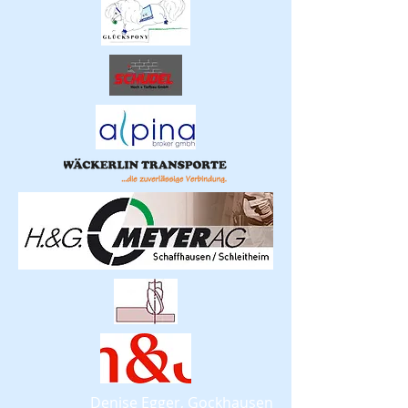
​Denise Egger, Gockhausen