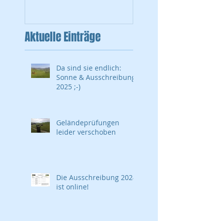
B2 am 27. August in
Guntmadingen/Schle
ithei
Aktuelle Einträge
Da sind sie endlich:
Sonne & Ausschreibung
2025 ;-)
Geländeprüfungen
leider verschoben
Die Ausschreibung 2024
ist online!