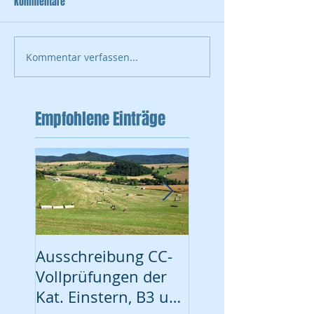
Kommentare
Kommentar verfassen...
Empfohlene Einträge
Ausschreibung CC-
Turnier vom 17. Ju
Vollprüfungen der
Ausschreibung
Kat. Einstern, B3 und
online