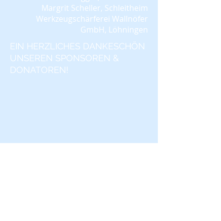
Margrit Scheller, Schleitheim
W
erkzeugschärferei Wallnöfer
GmbH, Löhningen
EIN HERZLICHES DANKESCHÖN
UNSEREN SPONSOREN &
DONATOREN!