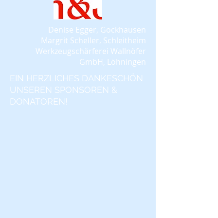
​Denise Egger, Gockhausen
Margrit Scheller, Schleitheim
W
erkzeugschärferei Wallnöfer
GmbH, Löhningen
EIN HERZLICHES DANKESCHÖN
UNSEREN SPONSOREN &
DONATOREN!