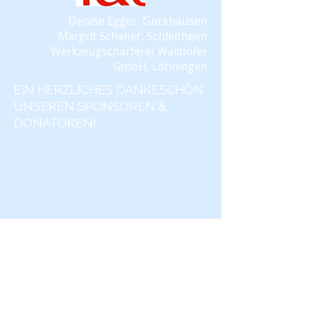
​Denise Egger, Gockhausen
Margrit Scheller, Schleitheim
W
erkzeugschärferei Wallnöfer
GmbH, Löhningen
EIN HERZLICHES DANKESCHÖN
UNSEREN SPONSOREN &
DONATOREN!