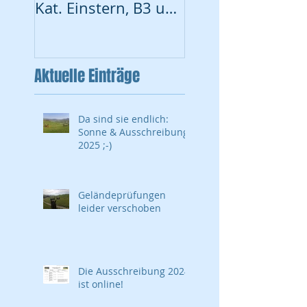
Kat. Einstern, B3 und
online
B2 am 27. August in
Guntmadingen/Schle
ithei
Aktuelle Einträge
Da sind sie endlich:
Sonne & Ausschreibung
2025 ;-)
Geländeprüfungen
leider verschoben
Die Ausschreibung 2024
ist online!