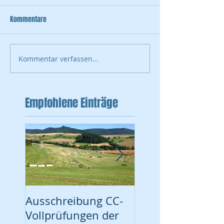
Kommentare
Kommentar verfassen...
Empfohlene Einträge
Ausschreibung CC-
Turnier vom 17. Ju
Vollprüfungen der
Ausschreibung