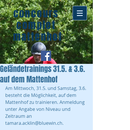
concours
complet
mattenhof
Geländetrainings 31.5. & 3.6.
auf dem Mattenhof
Am Mittwoch, 31.5. und Samstag, 3.6. 
besteht die Möglichkeit, auf dem 
Mattenhof zu trainieren. Anmeldung 
unter Angabe von Niveau und 
Zeitraum an 
tamara.acklin@bluewin.ch.